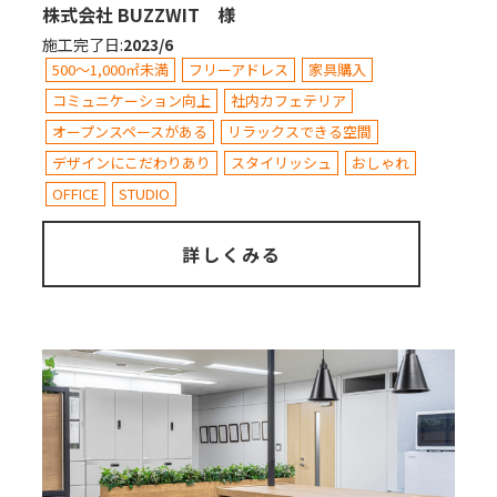
株式会社 BUZZWIT 様
施工完了日
:
2023/6
500～1,000㎡未満
フリーアドレス
家具購入
コミュニケーション向上
社内カフェテリア
オープンスペースがある
リラックスできる空間
デザインにこだわりあり
スタイリッシュ
おしゃれ
OFFICE
STUDIO
詳しくみる