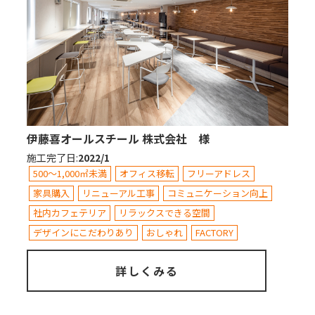
伊藤喜オールスチール 株式会社 様
施工完了日
:
2022/1
500～1,000㎡未満
オフィス移転
フリーアドレス
家具購入
リニューアル工事
コミュニケーション向上
社内カフェテリア
リラックスできる空間
デザインにこだわりあり
おしゃれ
FACTORY
詳しくみる