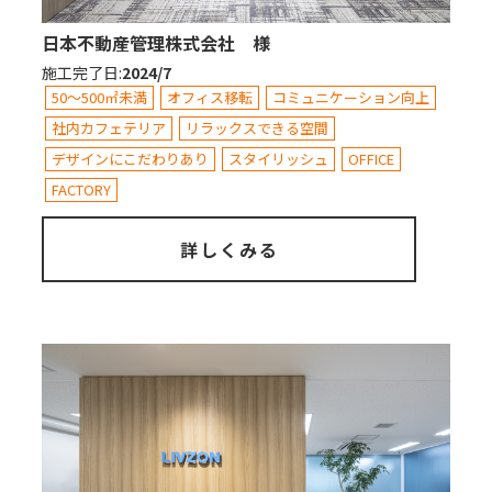
日本不動産管理株式会社 様
施工完了日
:
2024/7
50～500㎡未満
オフィス移転
コミュニケーション向上
社内カフェテリア
リラックスできる空間
デザインにこだわりあり
スタイリッシュ
OFFICE
FACTORY
詳しくみる