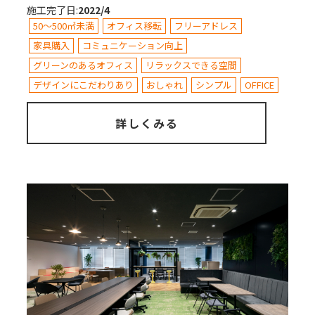
施工完了日
:
2022/4
50～500㎡未満
オフィス移転
フリーアドレス
家具購入
コミュニケーション向上
グリーンのあるオフィス
リラックスできる空間
デザインにこだわりあり
おしゃれ
シンプル
OFFICE
詳しくみる