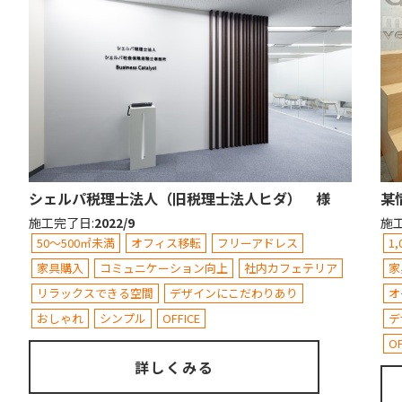
シェルパ税理士法人（旧税理士法人ヒダ） 様
某
施工完了日
:
2022/9
施
50～500㎡未満
オフィス移転
フリーアドレス
1
家具購入
コミュニケーション向上
社内カフェテリア
家
リラックスできる空間
デザインにこだわりあり
オ
おしゃれ
シンプル
OFFICE
デ
OF
詳しくみる