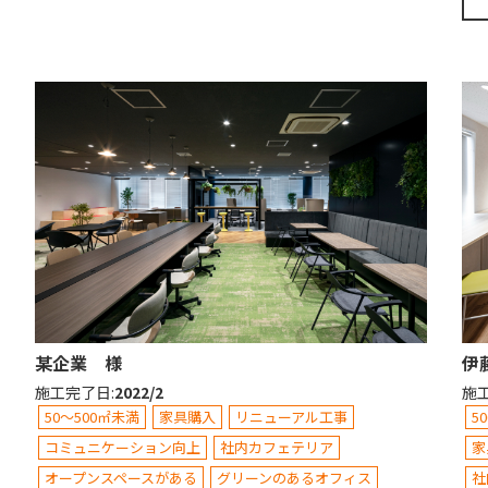
某企業 様
伊
施工完了日
:
2022/2
施
50～500㎡未満
家具購入
リニューアル工事
5
コミュニケーション向上
社内カフェテリア
家
オープンスペースがある
グリーンのあるオフィス
社