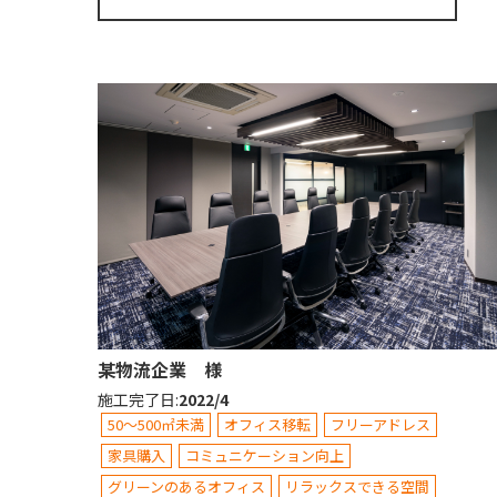
某物流企業 様
施工完了日
:
2022/4
50～500㎡未満
オフィス移転
フリーアドレス
家具購入
コミュニケーション向上
グリーンのあるオフィス
リラックスできる空間