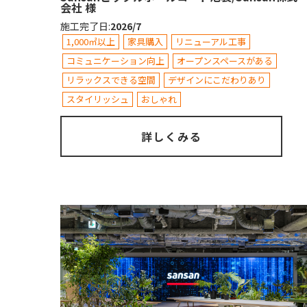
会社 様
施工完了日
:
2026/7
1,000㎡以上
家具購入
リニューアル工事
コミュニケーション向上
オープンスペースがある
リラックスできる空間
デザインにこだわりあり
スタイリッシュ
おしゃれ
詳しくみる