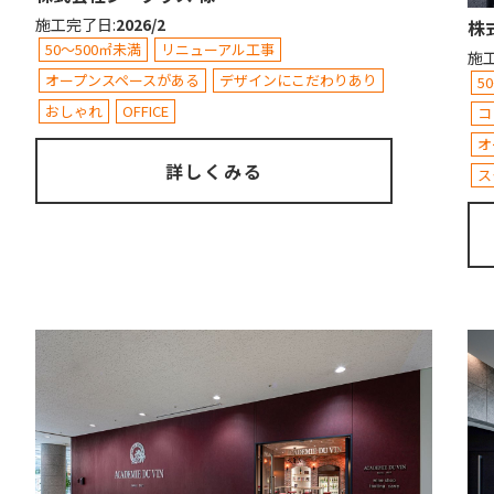
施工完了日
:
2026/2
株
50～500㎡未満
リニューアル工事
施
オープンスペースがある
デザインにこだわりあり
5
おしゃれ
OFFICE
コ
オ
詳しくみる
ス