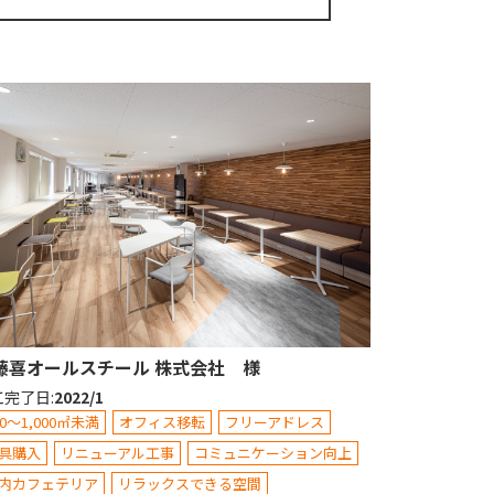
藤喜オールスチール 株式会社 様
工完了日
:
2022/1
00～1,000㎡未満
オフィス移転
フリーアドレス
具購入
リニューアル工事
コミュニケーション向上
内カフェテリア
リラックスできる空間